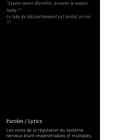
"
Soyons moins déconfits, prenons le maquis
funky !"
Le tube du (dé)confinement est (enfin) arrivé
!!!
Paroles / Lyrics
Les voies de la régulation du système
nerveux étant impénétrables et multiples,