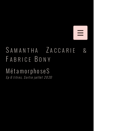
S
Z
AMANTHA
ACCARIE
&
F
B
ABRICE
ONY
MétamorphoseS
Ep 6 titres, Sortie juillet 2020