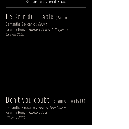
Sortie le 23 avril 2020
Le Soir du Diable
(Ange)
Samantha Zaccarie :
Chant
Fabrice Bony :
Guitare folk & Lithophone
13 avril 2020
Don't you doubt
(Shannon Wright)
Samantha Zaccarie :
Voix & Tom basse
Fabrice Bony :
Guitare folk
30 mars 2020