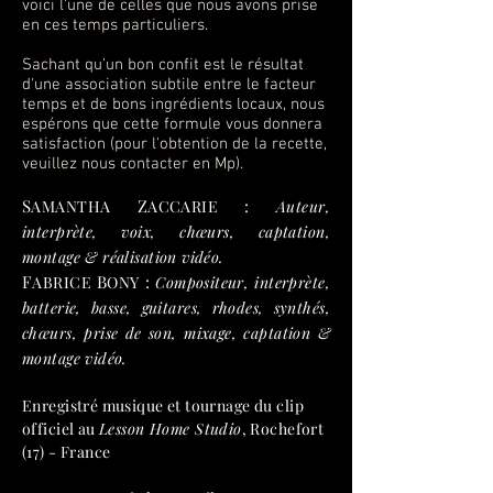
voici l'une de celles que nous avons prise
en ces temps particuliers.
Sachant qu'un bon confit est le résultat
d'une association subtile entre le facteur
temps et de bons ingrédients locaux, nous
espérons que cette formule vous donnera
satisfaction (pour l'obtention de la recette,
veuillez nous contacter en Mp).
S
Z
:
AMANTHA
ACCARIE
Auteur,
interprète, voix, chœurs, captation,
montage & réalisation vidéo.
F
B
:
ABRICE
ONY
Compositeur, interprète,
batterie, basse, guitares, rhodes, synthés,
chœurs, prise de son, mixage, captation &
montage vidéo.
Enregistré musique et tournage du clip
officiel au
Lesson Home Studio
, Rochefort
(17) - France