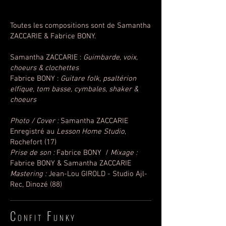
Toutes les compositions sont de Samantha
ZACCARIE & Fabrice BONY.
Samantha ZACCARIE :
Guimbarde, voix,
choeurs & clochettes
Fabrice BONY :
Guitare folk, psaltérion
elfique, tom basse, cymbales, shaker &
choeurs
Photo / Cover :
Samantha ZACCARIE
Enregistré au
Lesson Home Studio
,
Rochefort (17)
Prise de son :
Fabrice BONY /
Mixage :
Fabrice BONY & Samantha ZACCARIE
Mastering :
Jean-Lou GIROLD - Studio Ajl-
Rec, Dinozé (88)
C
F
ONFIT
UNKY