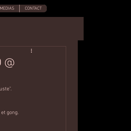
MEDIAS
CONTACT
O @
uste".
 et gong.