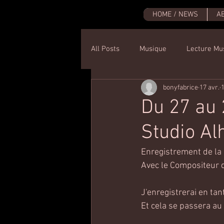
HOME / NEWS
A
All Posts
Musique
Lecture Mu
bonyfabrice
17 avr.
1
Du 27 au 
Studio Al
Enregistrement de la 
Avec le Compositeur 
J'enregistrerai en tan
Et cela se passera au