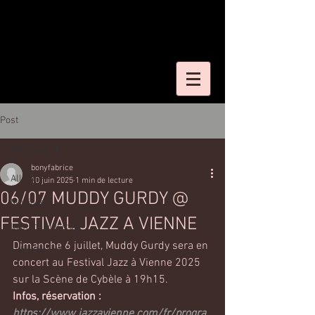
Post
All Posts
bonyfabrice
All Posts
10 juin 2025
1 min de lecture
06/07 MUDDY GURDY @
Musique
FESTIVAL JAZZ A VIENNE
Lecture Musicale
Dimanche 6 juillet, Muddy Gurdy sera en 
Lithophones
concert au Festival Jazz à Vienne 2025
sur la Scène de Cybèle à 19h15.
Infos, réservation : 
https://www.jazzavienne.com/fr/progra