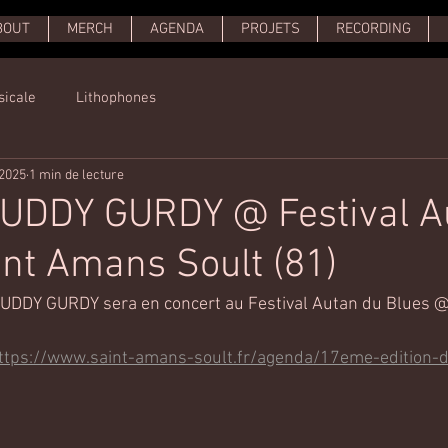
BOUT
MERCH
AGENDA
PROJETS
RECORDING
sicale
Lithophones
 2025
1 min de lecture
MUDDY GURDY @ Festival A
int Amans Soult (81)
MUDDY GURDY sera en concert au Festival Autan du Blues 
ttps://www.saint-amans-soult.fr/agenda/17eme-edition-du