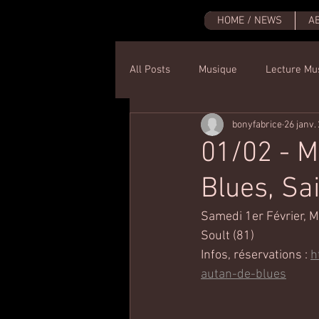
HOME / NEWS
A
All Posts
Musique
Lecture Mu
bonyfabrice
26 janv.
01/02 - 
Blues, Sa
Samedi 1er Février, 
Soult (81)
Infos, réservations : 
h
autan-de-blues