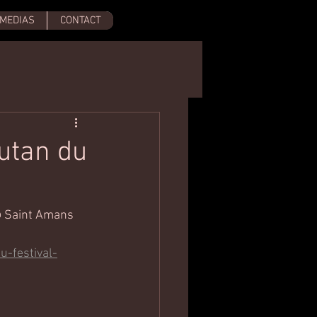
MEDIAS
CONTACT
utan du
@ Saint Amans 
-festival-