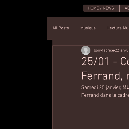
HOME / NEWS
A
All Posts
Musique
Lecture Mu
bonyfabrice
22 janv.
25/01 - 
Ferrand, 
Samedi 25 janvier, 
MU
Ferrand dans le cadre